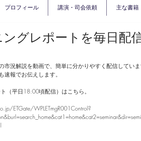
プロフィール
講演・司会依頼
主な書籍
ブニングレポートを毎日配
の市況解説を動画で、簡単に分かりやすく配信していま
も速報でお伝えします。
ート（平日18:00頃配信）はこちら。
c.co.jp/ETGate/WPLETmgR001Control?
on&burl=search_home&cat1=home&cat2=seminar&dir=semi
l