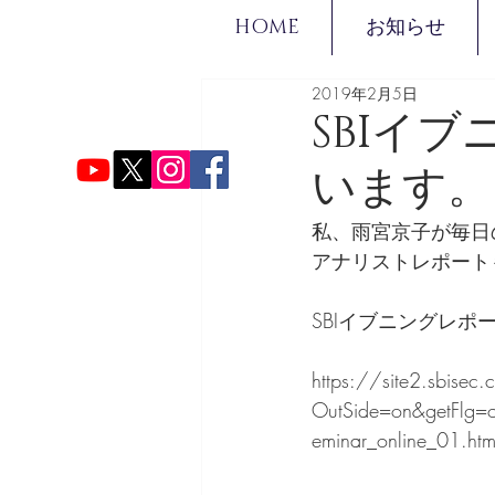
HOME
お知らせ
2019年2月5日
SBIイ
います。
私、雨宮京子が毎日
アナリストレポート
SBIイブニングレポ
https://site2.sbise
OutSide=on&getFlg=
eminar_online_01.htm