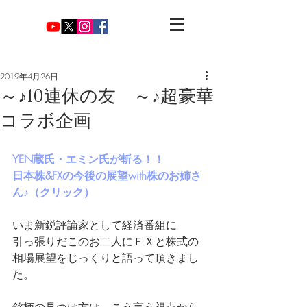
2019年4月26日
～♪10連休の友 ～♪超豪華
コラボ企画
YEN蔵氏・エミン氏が斬る！！
日本株&FXの今後の展望with株のお姉さ
ん♪（クリック）
いま新鋭評論家として経済番組に
引っ張りだこのお二人にＦＸと株式の
相場展望をじっくりと語って頂きまし
た。