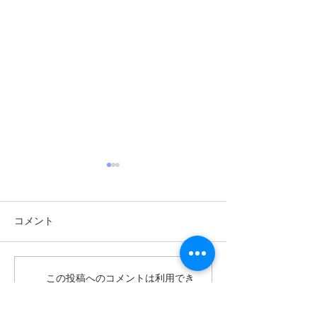
コメント
この投稿へのコメントは利用でき
詐欺広告にご注意くださ
詐欺広告にご注
なくなりました。詳細はサイト所
い‼️ LINEグループに誘
い‼️ すべての
有者にお問い合わせください。
導する行為は一切行って
た広告は詐欺で