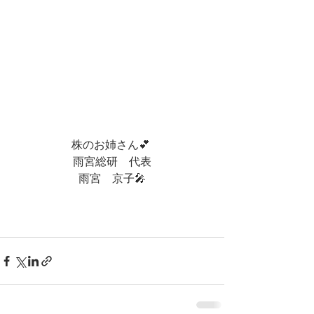
株のお姉さん💕 
雨宮総研　代表
雨宮　京子🎤