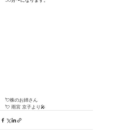
50分〜になります。
💘株のお姉さん
💘 雨宮 京子より🎤