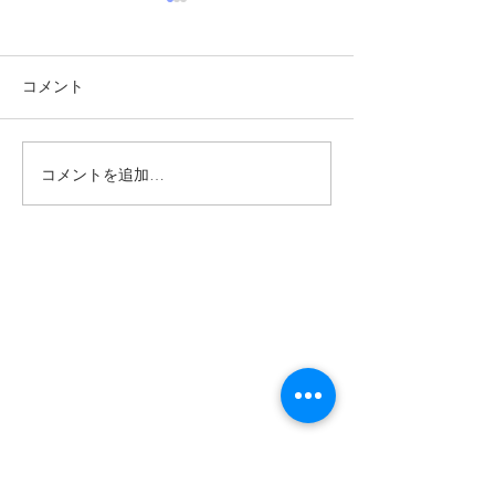
コメント
コメントを追加…
詐欺広告にご注意くださ
詐欺広告にご注
い‼️ LINEグループに誘
い‼️ すべての
導する行為は一切行って
た広告は詐欺で
おりません。