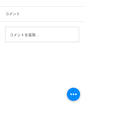
コメント
コメントを追加…
詐欺広告にご注意くださ
詐欺広告にご注
い‼️ LINEグループに誘
い‼️ すべての
導する行為は一切行って
た広告は詐欺で
おりません。