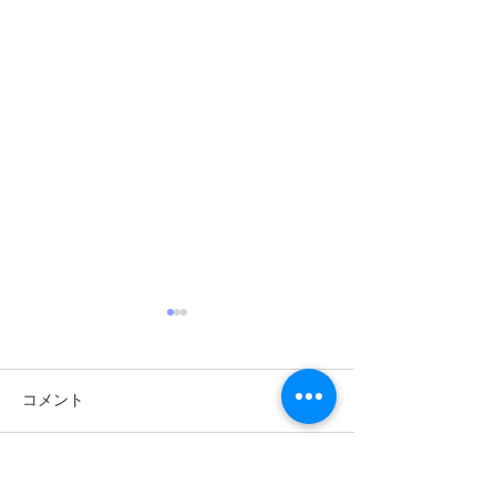
コメント
コメントを追加…
詐欺広告にご注意くださ
詐欺広告にご注