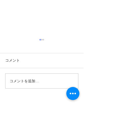
コメント
コメントを追加…
詐欺広告にご注意くださ
詐欺広告にご注
い‼️ LINEグループに誘
い‼️ すべての
導する行為は一切行って
た広告は詐欺で
おりません。