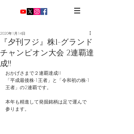
2020年1月14日
『夕刊フジ』株1-グランド
チャンピオン大会 2連覇達
成!!
おかげさまで２連覇達成!!
「平成最後株-1王者」と「令和初の株-1
王者」の2連覇です。
本年も精進して発掘銘柄は足で運んで
参ります。