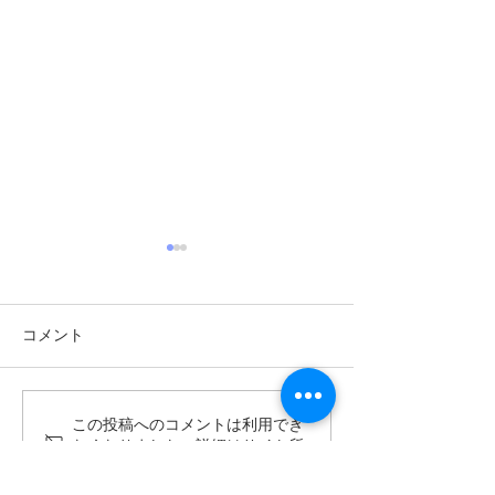
コメント
この投稿へのコメントは利用でき
詐欺広告にご注意くださ
詐欺広告にご注
なくなりました。詳細はサイト所
い‼️ LINEグループに誘
い‼️ すべての
有者にお問い合わせください。
導する行為は一切行って
た広告は詐欺で